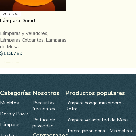
AGOTADO
Lámpara Donut
Lámparas y Veladores
,
Lámparas Colgantes
,
Lámparas
de Mesa
$
113.789
Leer más
Categorías
Nosotros
Productos populares
Muebles
Preguntas
Lámpara hongo mushroom -
frecuentes
Retro
Deco y Bazar
Política de
Lámpara velador led de Mesa
Lámparas
privacidad
Florero jarrón dona - Minimalista
Contactanos
Textiles