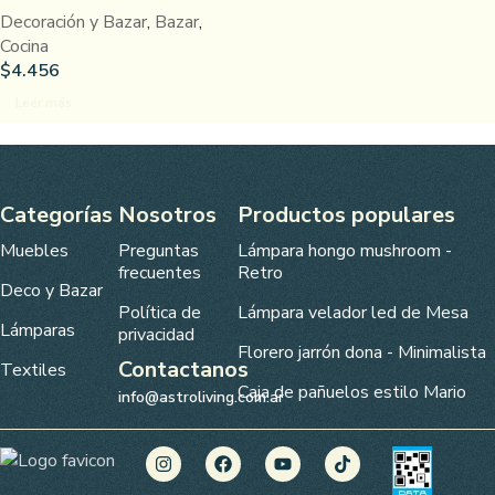
Decoración y Bazar
,
Bazar
,
Cocina
$
4.456
Leer más
Categorías
Nosotros
Productos populares
Muebles
Preguntas
Lámpara hongo mushroom -
frecuentes
Retro
Deco y Bazar
Política de
Lámpara velador led de Mesa
Lámparas
privacidad
Florero jarrón dona - Minimalista
Contactanos
Textiles
Caja de pañuelos estilo Mario
info@astroliving.com.ar