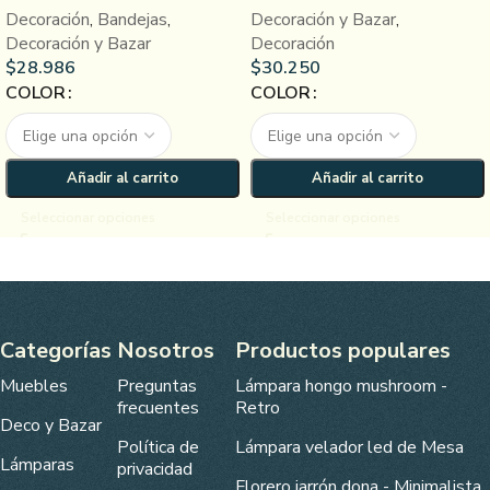
Decoración
,
Bandejas
,
Decoración y Bazar
,
Decoración y Bazar
Decoración
$
28.986
$
30.250
COLOR
COLOR
Añadir al carrito
Añadir al carrito
Seleccionar opciones
Seleccionar opciones
Categorías
Nosotros
Productos populares
Muebles
Preguntas
Lámpara hongo mushroom -
frecuentes
Retro
Deco y Bazar
Política de
Lámpara velador led de Mesa
Lámparas
privacidad
Florero jarrón dona - Minimalista