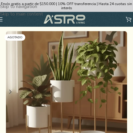
Envío gratis a partir de $150.000 | 10% OFF transferencia | Hasta 24 cuotas sin
Skip to navigation
interés
Skip to main content
Inicio
/
Decoración y Bazar
/
Decoración
/
Macetas
AGOTADO