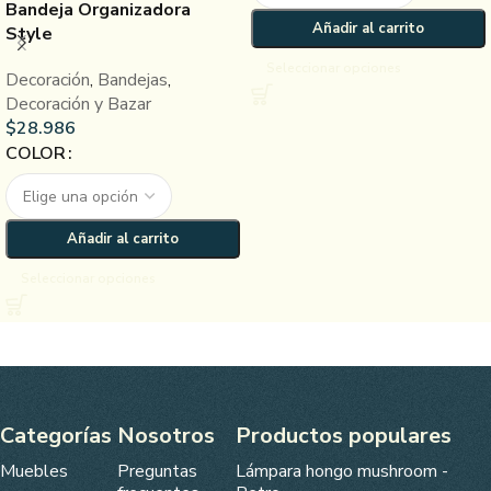
Bandeja Organizadora
Añadir al carrito
Style
Seleccionar opciones
Decoración
,
Bandejas
,
Decoración y Bazar
$
28.986
COLOR
Añadir al carrito
Seleccionar opciones
Categorías
Nosotros
Productos populares
Muebles
Preguntas
Lámpara hongo mushroom -